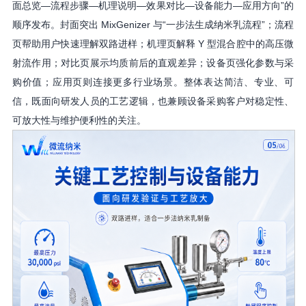
面总览—流程步骤—机理说明—效果对比—设备能力—应用方向”的
顺序发布。封面突出 MixGenizer 与“一步法生成纳米乳流程”；流程
页帮助用户快速理解双路进样；机理页解释 Y 型混合腔中的高压微
射流作用；对比页展示均质前后的直观差异；设备页强化参数与采
购价值；应用页则连接更多行业场景。整体表达简洁、专业、可
信，既面向研发人员的工艺逻辑，也兼顾设备采购客户对稳定性、
可放大性与维护便利性的关注。